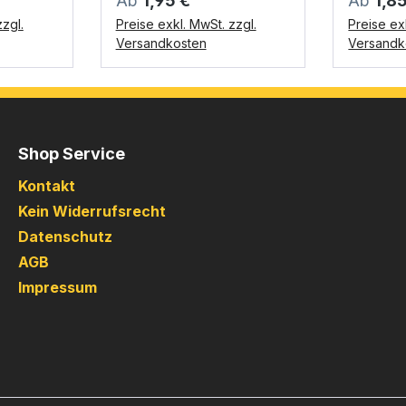
Ab
1,95 €
Ab
1,8
zgl.
Preise exkl. MwSt. zzgl.
Preise ex
Versandkosten
Versandk
Shop Service
Kontakt
Kein Widerrufsrecht
Datenschutz
AGB
Impressum