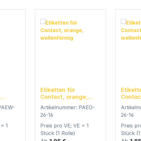
Etiketten für
Etikett
,
Contact, orange,
Contac
wellenförmig
wellen
 PAEW-
Artikelnummer: PAEO-
Artikel
26-16
26-16
 = 1
Preis pro VE; VE = 1
Preis pr
Stück (1 Rolle)
Stück (1
Regulärer Preis:
Regulär