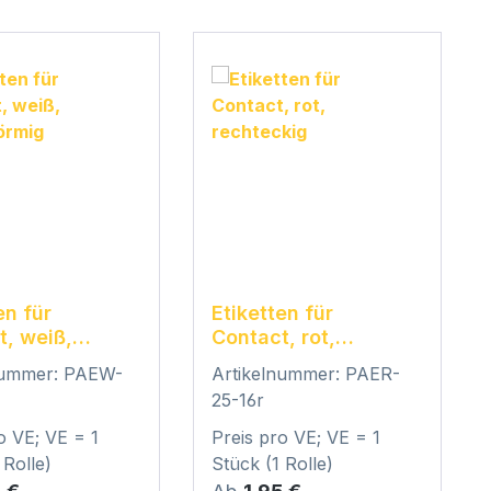
en für
Etiketten für
t, weiß,
Contact, rot,
förmig
rechteckig
nummer: PAEW-
Artikelnummer: PAER-
25-16r
o VE; VE = 1
Preis pro VE; VE = 1
 Rolle)
Stück (1 Rolle)
er Preis:
Regulärer Preis: