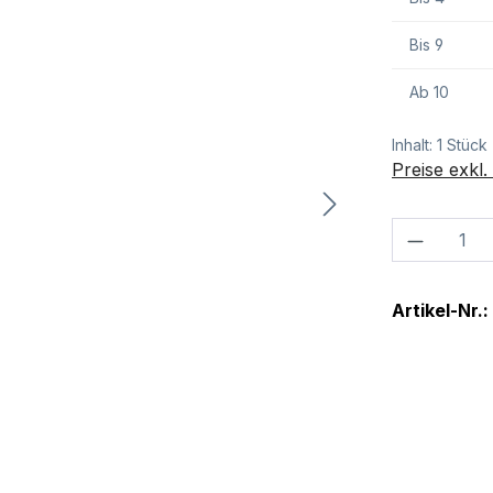
Bis
9
Ab
10
Inhalt:
1 Stück
Preise exkl
Produkt
Artikel-Nr.: