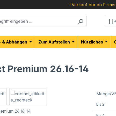
!
Verkauf nur an Firmen
- & Abhängen
Zum Aufstellen
Nützliches
ct Premium 26.16-14
Menge/V
Bis
2
Bis
4