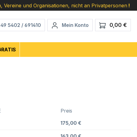
, Vereine und Organisationen, nicht an Privatpersonen
!
0,00 €
Ware
+49 5402 / 691410
Mein Konto
GRATIS
E
Preis
175,00 €
163,00 €