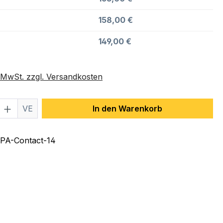
158,00 €
149,00 €
. MwSt. zzgl. Versandkosten
 Anzahl: Gib den gewünschten Wert ein 
VE
In den Warenkorb
PA-Contact-14