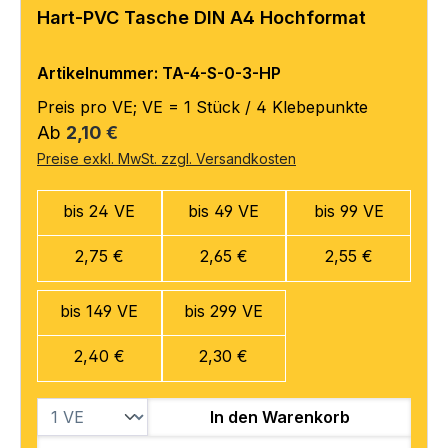
Hart-PVC Tasche DIN A4 Hochformat
Artikelnummer: TA-4-S-0-3-HP
Preis pro VE; VE = 1 Stück / 4 Klebepunkte
Regulärer Preis:
Ab
2,10 €
Preise exkl. MwSt. zzgl. Versandkosten
bis 24 VE
bis 49 VE
bis 99 VE
2,75 €
2,65 €
2,55 €
bis 149 VE
bis 299 VE
2,40 €
2,30 €
In den Warenkorb