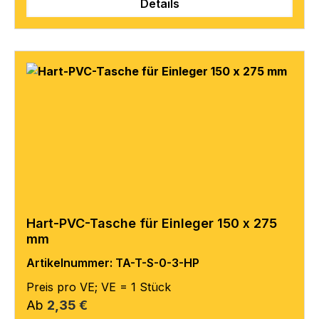
Details
Hart-PVC-Tasche für Einleger 150 x 275
mm
Artikelnummer: TA-T-S-0-3-HP
Preis pro VE; VE = 1 Stück
Regulärer Preis:
Ab
2,35 €