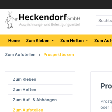
m Hauptinhalt springen
Zur Suche springen
Zur Hauptnavigation springen
Home
Zum Kleben
Zum Heften
Zum Auf
Zum Aufstellen
Prospektboxen
Zum Kleben
Pr
Zum Heften
Zum Auf- & Abhängen
Prost
oder 
Zum Aufstellen