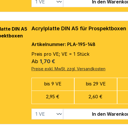
In den Warenko
Acrylplatte DIN A5 für Prospektboxen
Artikelnummer: PLA-195-148
Preis pro VE; VE = 1 Stück
Regulärer Preis:
Ab
1,70 €
Preise exkl. MwSt. zzgl. Versandkosten
bis 9 VE
bis 29 VE
2,95 €
2,60 €
In den Warenko