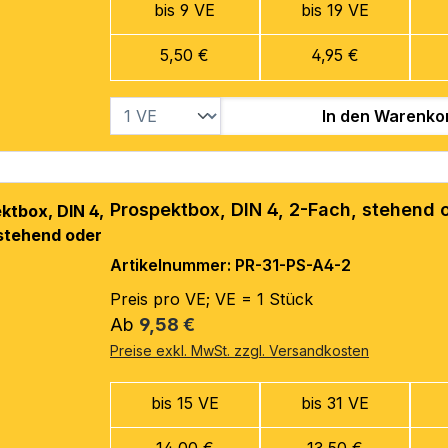
bis 9 VE
bis 19 VE
5,50 €
4,95 €
In den Warenko
Prospektbox, DIN 4, 2-Fach, stehend
Artikelnummer: PR-31-PS-A4-2
Preis pro VE; VE = 1 Stück
Regulärer Preis:
Ab
9,58 €
Preise exkl. MwSt. zzgl. Versandkosten
bis 15 VE
bis 31 VE
14,00 €
13,50 €