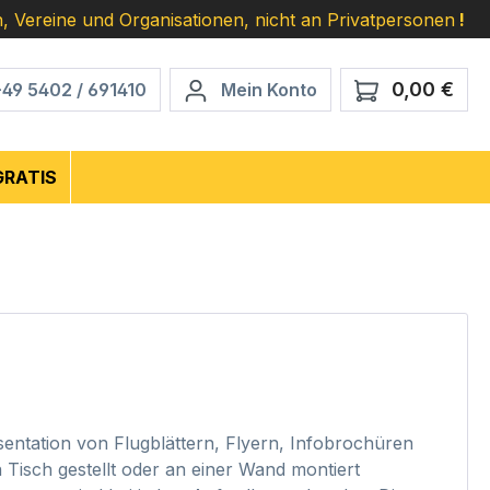
, Vereine und Organisationen, nicht an Privatpersonen
!
0,00 €
Ware
+49 5402 / 691410
Mein Konto
GRATIS
sentation von Flugblättern, Flyern, Infobrochüren
 Tisch gestellt oder an einer Wand montiert