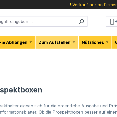
!
Verkauf nur an Firmen
- & Abhängen
Zum Aufstellen
Nützliches
ospektboxen
pekthalter eignen sich für die ordentliche Ausgabe und Prä
Informationsblätter. Ob die Prospektboxen besser auf einen