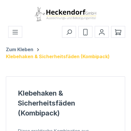
Zum Hauptinhalt springen
Ware
Zum Kleben
Klebehaken & Sicherheitsfäden (Kombipack)
Klebehaken &
Sicherheitsfäden
(Kombipack)