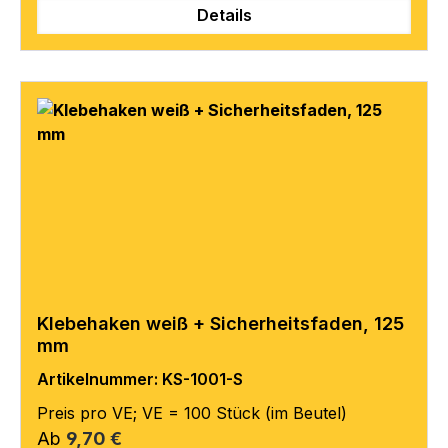
Details
Klebehaken weiß + Sicherheitsfaden, 125
mm
Artikelnummer: KS-1001-S
Preis pro VE; VE = 100 Stück (im Beutel)
Regulärer Preis:
Ab
9,70 €