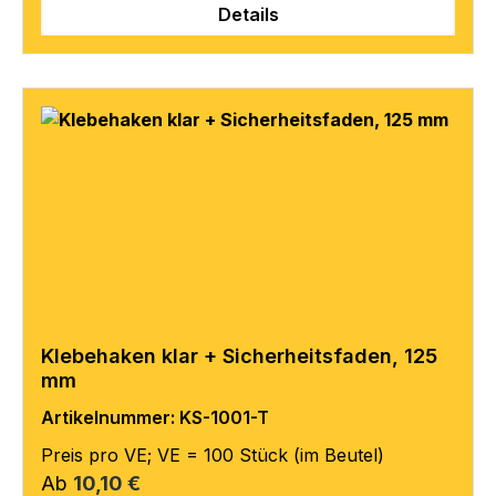
Details
Klebehaken klar + Sicherheitsfaden, 125
mm
Artikelnummer: KS-1001-T
Preis pro VE; VE = 100 Stück (im Beutel)
Regulärer Preis:
Ab
10,10 €