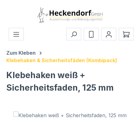
Zum Hauptinhalt springen
Ware
Zum Kleben
Klebehaken & Sicherheitsfäden (Kombipack)
Klebehaken weiß +
Sicherheitsfaden, 125 mm
Bildergalerie überspringen