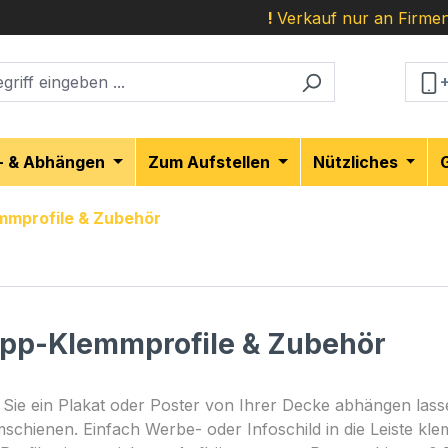
!
Verkauf nur an Firmen
- & Abhängen
Zum Aufstellen
Nützliches
mmprofile & Zubehör
app-Klemmprofile & Zubehör
Sie ein Plakat oder Poster von Ihrer Decke abhängen lass
schienen. Einfach Werbe- oder Infoschild in die Leiste k