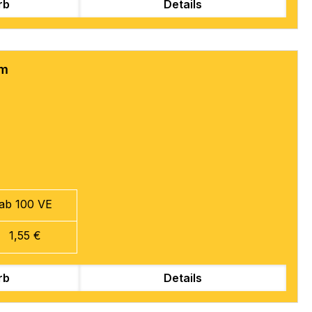
rb
Details
mm
ab 100 VE
1,55 €
rb
Details