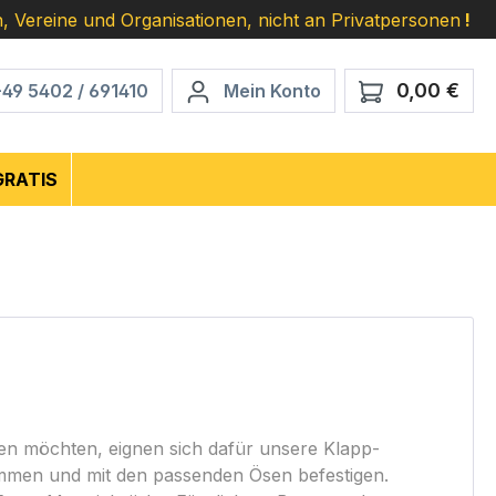
, Vereine und Organisationen, nicht an Privatpersonen
!
0,00 €
Ware
+49 5402 / 691410
Mein Konto
GRATIS
en möchten, eignen sich dafür unsere Klapp-
lemmen und mit den passenden Ösen befestigen.