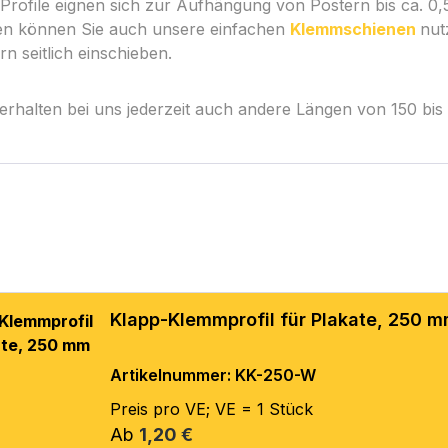
Profile eignen sich zur
Aufhängung von Postern bis ca. 0,5
n können Sie auch unsere einfachen
Klemmschienen
nut
n seitlich einschieben.
e erhalten bei uns jederzeit auch andere Längen von 150 bis 
Klapp-Klemmprofil für Plakate, 250 
Artikelnummer: KK-250-W
Preis pro VE; VE = 1 Stück
Regulärer Preis:
Ab
1,20 €