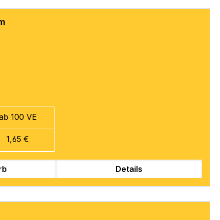
mm
ab 100 VE
1,65 €
rb
Details