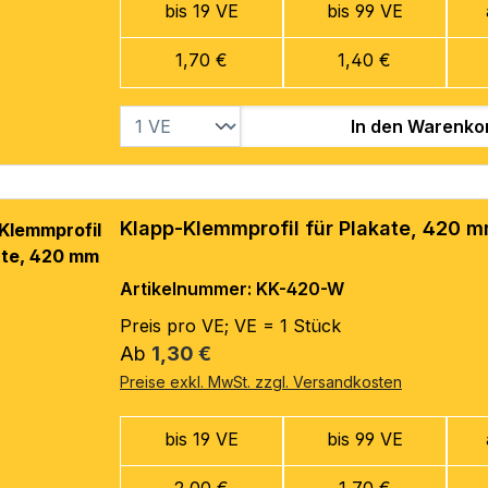
bis 19 VE
bis 99 VE
1,70 €
1,40 €
In den Warenko
Klapp-Klemmprofil für Plakate, 420 
Artikelnummer: KK-420-W
Preis pro VE; VE = 1 Stück
Regulärer Preis:
Ab
1,30 €
Preise exkl. MwSt. zzgl. Versandkosten
bis 19 VE
bis 99 VE
2,00 €
1,70 €