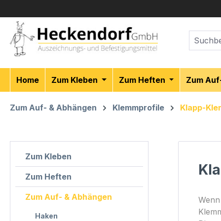
m Hauptinhalt springen
Zur Suche springen
Zur Hauptnavigation springen
Home
Zum Kleben
Zum Heften
Zum Auf
Zum Auf- & Abhängen
Klemmprofile
Klapp-Kle
Zum Kleben
Kl
Zum Heften
Zum Auf- & Abhängen
Wenn 
Klemm
Haken