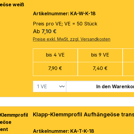
Artikelnummer: KA-W-K-18
Preis pro VE; VE = 50 Stück
Regulärer Preis:
Ab
7,10 €
Preise exkl. MwSt. zzgl. Versandkosten
bis 4 VE
bis 9 VE
7,90 €
7,40 €
In den Warenko
Klapp-Klemmprofil Aufhängeöse tran
Artikelnummer: KA-T-K-18