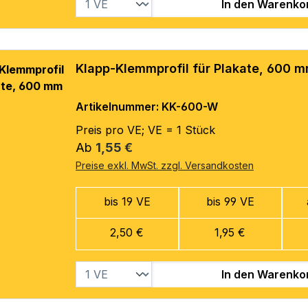
In den Warenko
Klapp-Klemmprofil für Plakate, 600 
Artikelnummer: KK-600-W
Preis pro VE; VE = 1 Stück
Regulärer Preis:
Ab
1,55 €
Preise exkl. MwSt. zzgl. Versandkosten
bis 19 VE
bis 99 VE
2,50 €
1,95 €
In den Warenko