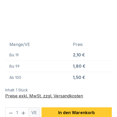
Menge/VE
Preis
2,10 €
Bis
19
1,80 €
Bis
99
1,50 €
Ab
100
Inhalt:
1 Stück
Preise exkl. MwSt. zzgl. Versandkosten
Produkt Anzahl: Gib den gewünschten We
VE
In den Warenkorb