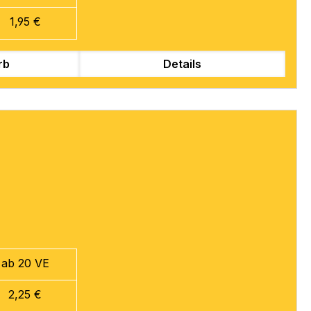
1,95 €
rb
Details
ab 20 VE
2,25 €