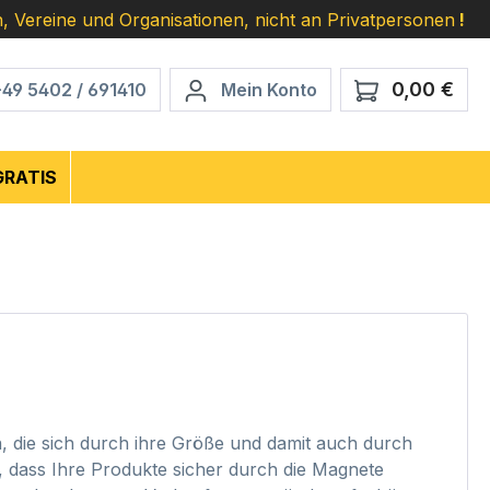
, Vereine und Organisationen, nicht an Privatpersonen
!
0,00 €
Ware
+49 5402 / 691410
Mein Konto
GRATIS
 die sich durch ihre Größe und damit auch durch
, dass Ihre Produkte sicher durch die Magnete