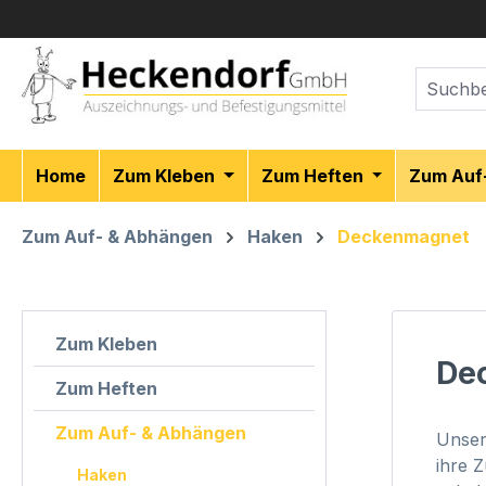
m Hauptinhalt springen
Zur Suche springen
Zur Hauptnavigation springen
Home
Zum Kleben
Zum Heften
Zum Auf
Zum Auf- & Abhängen
Haken
Deckenmagnet
Zum Kleben
De
Zum Heften
Zum Auf- & Abhängen
Unser
ihre 
Haken