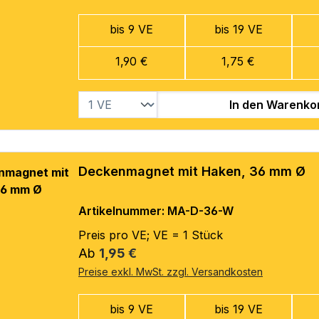
bis 9 VE
bis 19 VE
1,90 €
1,75 €
In den Warenko
Deckenmagnet mit Haken, 36 mm Ø
Artikelnummer: MA-D-36-W
Preis pro VE; VE = 1 Stück
Regulärer Preis:
Ab
1,95 €
Preise exkl. MwSt. zzgl. Versandkosten
bis 9 VE
bis 19 VE