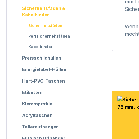
mm Lä
Sicherheitsfäden &
Siche
Kabelbinder
Sicherheitsfäden
Wenn 
möcht
Perlsicherheitsfäden
Kabelbinder
Preisschildhüllen
Energielabel-Hüllen
Hart-PVC-Taschen
Etiketten
Klemmprofile
Acryltaschen
Telleraufhänger
Eurolochaufhänger