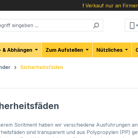
!
Verkauf nur an Firmen
- & Abhängen
Zum Aufstellen
Nützliches
inder
Sicherheitsfäden
herheitsfäden
serem Soritment haben wir verschiedene Ausführungen an S
rheitsfäden sind transparent und aus Polypropylen (PP) gef