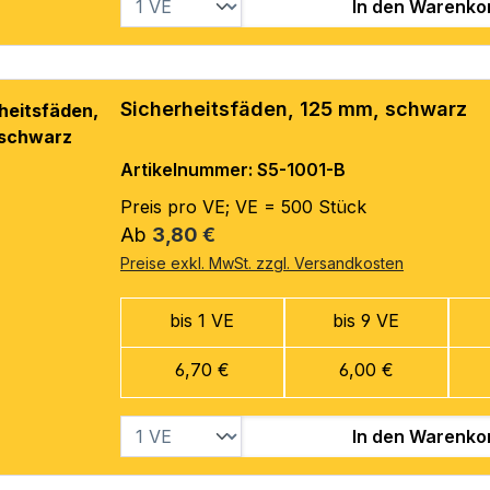
In den Warenko
Sicherheitsfäden, 125 mm, schwarz
Artikelnummer: S5-1001-B
Preis pro VE; VE = 500 Stück
Regulärer Preis:
Ab
3,80 €
Preise exkl. MwSt. zzgl. Versandkosten
bis 1 VE
bis 9 VE
6,70 €
6,00 €
In den Warenko