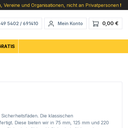
, Vereine und Organisationen, nicht an Privatpersonen
!
0,00 €
Ware
+49 5402 / 691410
Mein Konto
GRATIS
icherheitsfäden. Die klassischen
ertigt. Diese bieten wir in 75 mm, 125 mm und 220