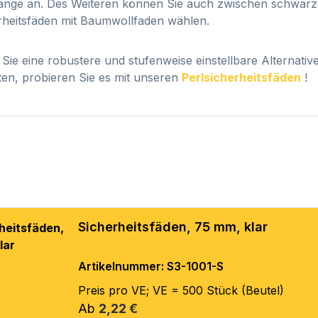
nge an. Des Weiteren können Sie auch zwischen schwarzen
rheitsfäden mit Baumwollfaden wählen.
Sie eine robustere und stufenweise einstellbare Alternati
en, probieren Sie es mit unseren
Perlsicherheitsfäden
!
Sicherheitsfäden, 75 mm, klar
Artikelnummer: S3-1001-S
Preis pro VE; VE = 500 Stück (Beutel)
Regulärer Preis:
Ab
2,22 €