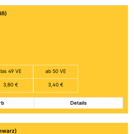
iß)
bis 49 VE
ab 50 VE
3,80 €
3,40 €
rb
Details
hwarz)