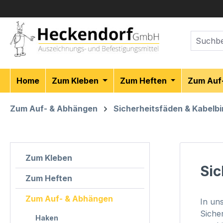
m Hauptinhalt springen
Zur Suche springen
Zur Hauptnavigation springen
Home
Zum Kleben
Zum Heften
Zum Auf
Zum Auf- & Abhängen
Sicherheitsfäden & Kabelb
Zum Kleben
Sic
Zum Heften
Zum Auf- & Abhängen
In un
Siche
Haken