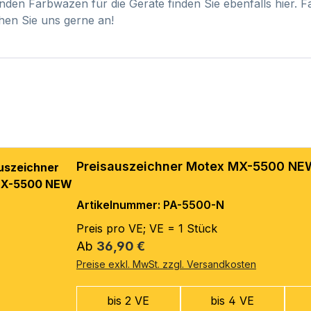
nden Farbwazen für die Geräte finden Sie ebenfalls hier. F
hen Sie uns gerne an!
Preisauszeichner Motex MX-5500 NE
Artikelnummer: PA-5500-N
Preis pro VE; VE = 1 Stück
Regulärer Preis:
Ab
36,90 €
Preise exkl. MwSt. zzgl. Versandkosten
bis 2 VE
bis 4 VE