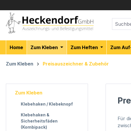
m Hauptinhalt springen
Zur Suche springen
Zur Hauptnavigation springen
Home
Zum Kleben
Zum Heften
Zum Auf
Zum Kleben
Preisauszeichner & Zubehör
Zum Kleben
Pre
Klebehaken / Klebeknopf
Klebehaken &
Für d
Sicherheitsfäden
zwisc
(Kombipack)