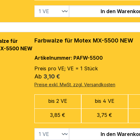
In den Warenko
Farbwalze für Motex MX-5500 NEW
Artikelnummer: PAFW-5500
Preis pro VE; VE = 1 Stück
Regulärer Preis:
Ab
3,10 €
Preise exkl. MwSt. zzgl. Versandkosten
bis 2 VE
bis 4 VE
3,85 €
3,75 €
In den Warenko