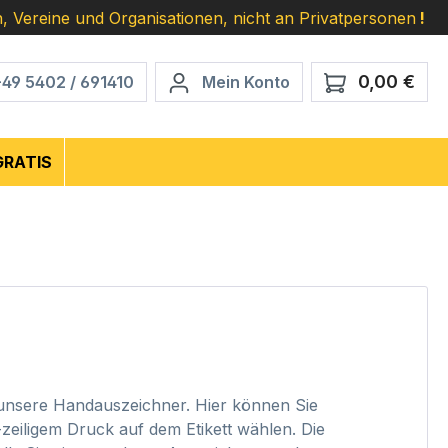
, Vereine und Organisationen, nicht an Privatpersonen
!
0,00 €
Ware
+49 5402 / 691410
Mein Konto
GRATIS
 unsere Handauszeichner. Hier können Sie
zeiligem Druck auf dem Etikett wählen. Die