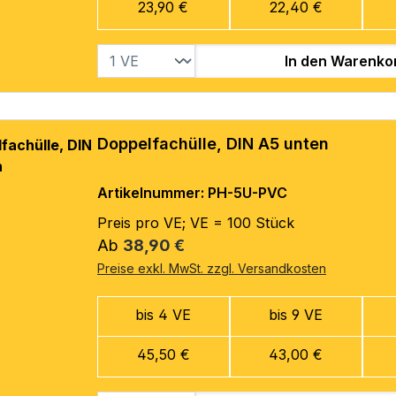
23,90 €
22,40 €
In den Warenko
Doppelfachülle, DIN A5 unten
Artikelnummer: PH-5U-PVC
Preis pro VE; VE = 100 Stück
Regulärer Preis:
Ab
38,90 €
Preise exkl. MwSt. zzgl. Versandkosten
bis 4 VE
bis 9 VE
45,50 €
43,00 €