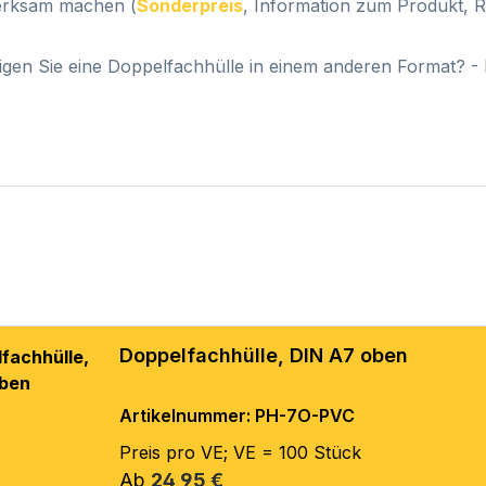
rksam machen (
Sonderpreis
, Information zum Produkt, Ra
igen Sie eine Doppelfachhülle in einem anderen Format? - 
Doppelfachhülle, DIN A7 oben
Artikelnummer: PH-7O-PVC
Preis pro VE; VE = 100 Stück
Regulärer Preis:
Ab
24,95 €