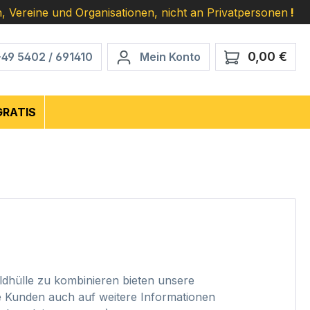
, Vereine und Organisationen, nicht an Privatpersonen
!
0,00 €
Ware
+49 5402 / 691410
Mein Konto
GRATIS
ildhülle zu kombinieren bieten unsere
e Kunden auch auf weitere Informationen