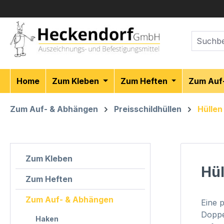
m Hauptinhalt springen
Zur Suche springen
Zur Hauptnavigation springen
Home
Zum Kleben
Zum Heften
Zum Auf
Zum Auf- & Abhängen
Preisschildhüllen
Hüllen
Zum Kleben
Hül
Zum Heften
Zum Auf- & Abhängen
Eine 
Doppe
Haken