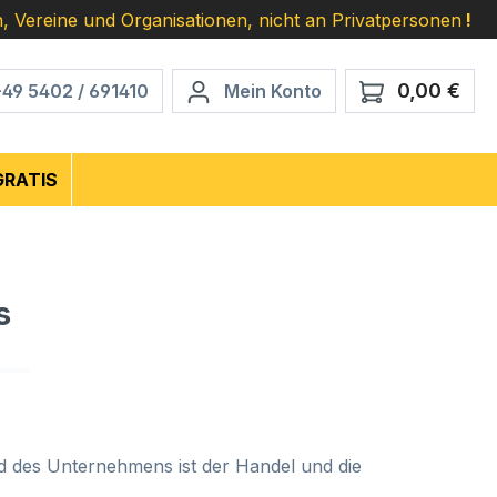
, Vereine und Organisationen, nicht an Privatpersonen
!
0,00 €
Ware
+49 5402 / 691410
Mein Konto
GRATIS
s
 des Unternehmens ist der Handel und die