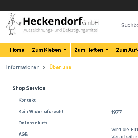
m Hauptinhalt springen
Zur Suche springen
Zur Hauptnavigation springen
Home
Zum Kleben
Zum Heften
Zum Auf
Informationen
Über uns
Shop Service
Kontakt
Kein Widerrufsrecht
1977
Datenschutz
wird die F
AGB
Verarbeitu