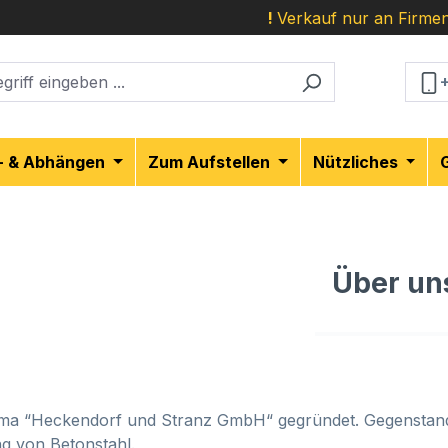
!
Verkauf nur an Firmen
- & Abhängen
Zum Aufstellen
Nützliches
Über un
irma “Heckendorf und Stranz GmbH“ gegründet. Gegenstand
ng von Betonstahl.