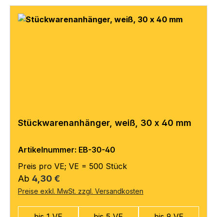
Stückwarenanhänger, weiß, 30 x 40 mm
Artikelnummer: EB-30-40
Preis pro VE; VE = 500 Stück
Regulärer Preis:
Ab
4,30 €
Preise exkl. MwSt. zzgl. Versandkosten
bis 1 VE
bis 5 VE
bis 9 VE