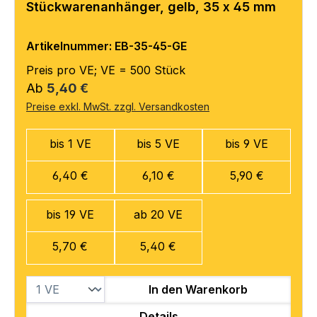
Stückwarenanhänger, gelb, 35 x 45 mm
Artikelnummer: EB-35-45-GE
Preis pro VE; VE = 500 Stück
Regulärer Preis:
Ab
5,40 €
Preise exkl. MwSt. zzgl. Versandkosten
bis 1 VE
bis 5 VE
bis 9 VE
6,40 €
6,10 €
5,90 €
bis 19 VE
ab 20 VE
5,70 €
5,40 €
In den Warenkorb
Details