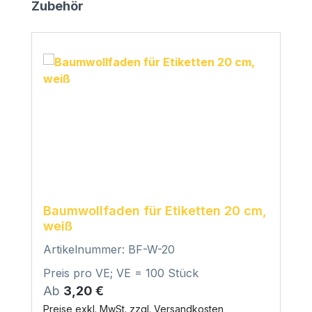
Produktgalerie überspringen
Zubehör
Baumwollfaden für Etiketten 20 cm,
weiß
Artikelnummer: BF-W-20
Preis pro VE; VE = 100 Stück
Regulärer Preis:
Ab
3,20 €
Preise exkl. MwSt. zzgl. Versandkosten