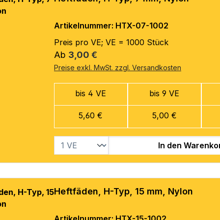
Artikelnummer: HTX-07-1002
Preis pro VE; VE = 1000 Stück
Regulärer Preis:
Ab
3,00 €
Preise exkl. MwSt. zzgl. Versandkosten
bis 4 VE
bis 9 VE
5,60 €
5,00 €
In den Warenko
Heftfäden, H-Typ, 15 mm, Nylon
Artikelnummer: HTX-15-1002