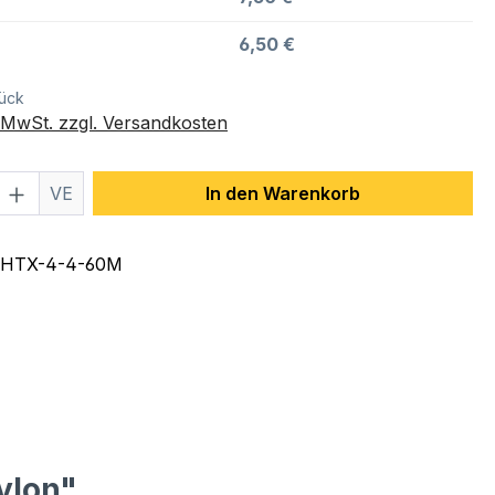
6,50 €
tück
. MwSt. zzgl. Versandkosten
 Anzahl: Gib den gewünschten Wert ein 
VE
In den Warenkorb
HTX-4-4-60M
ylon"