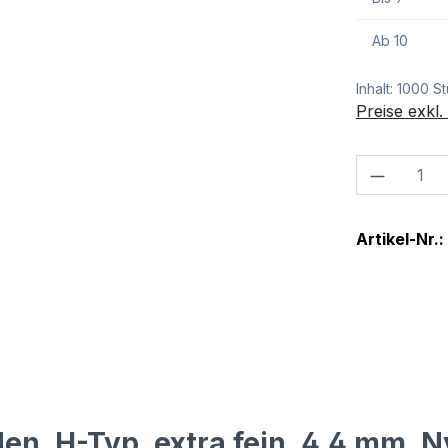
Ab
10
Inhalt:
1000 S
Preise exkl
Produkt
Artikel-Nr.:
en, H-Typ, extra fein, 4,4 mm, N