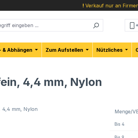
!
Verkauf nur an Firmen
- & Abhängen
Zum Aufstellen
Nützliches
fein, 4,4 mm, Nylon
Menge/V
Bis
4
Bis
9