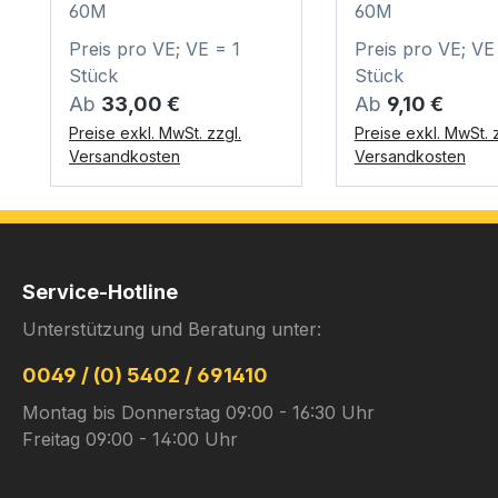
60M
60M
Preis pro VE; VE = 1
Preis pro VE; VE
Stück
Stück
Regulärer Preis:
Regulärer Preis:
Ab
33,00 €
Ab
9,10 €
Preise exkl. MwSt. zzgl.
Preise exkl. MwSt. z
Versandkosten
Versandkosten
Service-Hotline
Unterstützung und Beratung unter:
0049 / (0) 5402 / 691410
Montag bis Donnerstag 09:00 - 16:30 Uhr
Freitag 09:00 - 14:00 Uhr