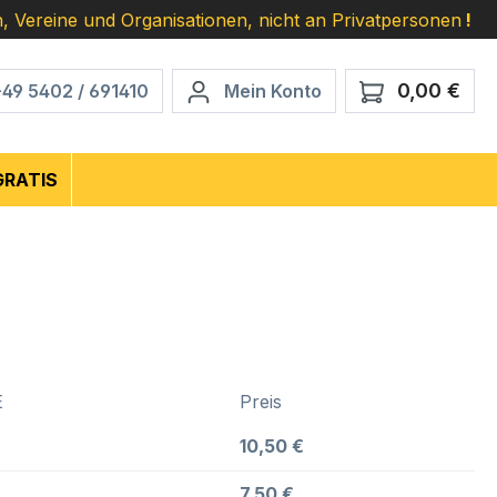
, Vereine und Organisationen, nicht an Privatpersonen
!
0,00 €
Ware
+49 5402 / 691410
Mein Konto
GRATIS
E
Preis
10,50 €
7,50 €