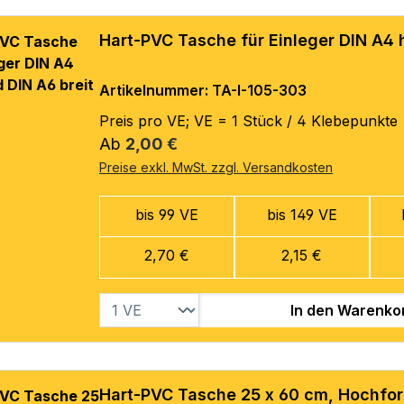
Hart-PVC Tasche für Einleger DIN A4 
Artikelnummer: TA-I-105-303
Preis pro VE; VE = 1 Stück / 4 Klebepunkte
Regulärer Preis:
Ab
2,00 €
Preise exkl. MwSt. zzgl. Versandkosten
bis 99 VE
bis 149 VE
2,70 €
2,15 €
In den Warenko
Hart-PVC Tasche 25 x 60 cm, Hochfo