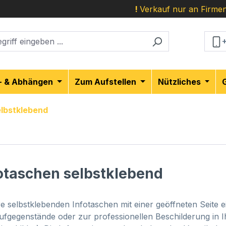
!
Verkauf nur an Firmen
- & Abhängen
Zum Aufstellen
Nützliches
elbstklebend
otaschen selbstklebend
e selbstklebenden Infotaschen mit einer geöffneten Seite 
ufgegenstände oder zur professionellen Beschilderung in I