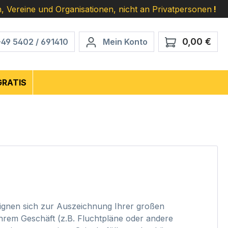
, Vereine und Organisationen, nicht an Privatpersonen
!
0,00 €
Ware
+49 5402 / 691410
Mein Konto
GRATIS
eignen sich zur Auszeichnung Ihrer großen
hrem Geschäft (z.B. Fluchtpläne oder andere