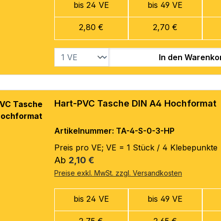
bis 24 VE
bis 49 VE
2,80 €
2,70 €
In den Warenko
Hart-PVC Tasche DIN A4 Hochformat
Artikelnummer: TA-4-S-0-3-HP
Preis pro VE; VE = 1 Stück / 4 Klebepunkte
Regulärer Preis:
Ab
2,10 €
Preise exkl. MwSt. zzgl. Versandkosten
bis 24 VE
bis 49 VE
2,75 €
2,65 €