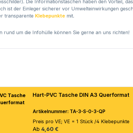
isschilder). Die Informationstaschen haben den Vorteil, das
ch ist der Einleger sicherer vor Umwelteinwirkungen geschü
ier transparente
Klebepunkte
mit.
n rund um die Infohülle können Sie gerne an uns richten!
Hart-PVC Tasche DIN A3 Querformat
Artikelnummer: TA-3-S-0-3-QP
Preis pro VE; VE = 1 Stück /4 Klebepunkte
Regulärer Preis:
Ab
4,60 €