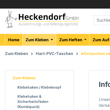
m Hauptinhalt springen
Zur Suche springen
Zur Hauptnavigation springen
Home
Zum Kleben
Zum Heften
Zum Auf
Zum Kleben
Hart-PVC-Taschen
Infotaschen s
Zum Kleben
Inf
Klebehaken / Klebeknopf
Klebehaken &
Unser
Sicherheitsfäden
Verka
(Kombipack)