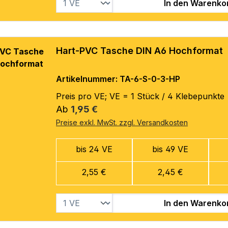
In den Warenko
Hart-PVC Tasche DIN A6 Hochformat
Artikelnummer: TA-6-S-0-3-HP
Preis pro VE; VE = 1 Stück / 4 Klebepunkte
Regulärer Preis:
Ab
1,95 €
Preise exkl. MwSt. zzgl. Versandkosten
bis 24 VE
bis 49 VE
2,55 €
2,45 €
In den Warenko