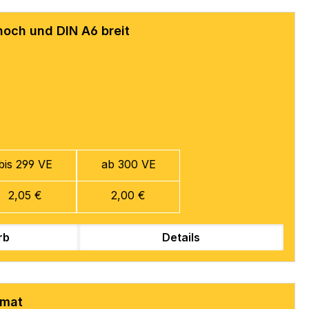
hoch und DIN A6 breit
bis 299 VE
ab 300 VE
2,05 €
2,00 €
rb
Details
rmat