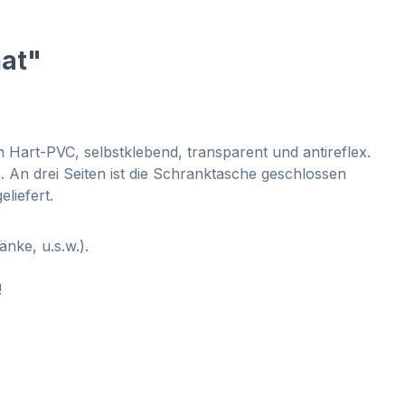
mat"
Hart-PVC, selbstklebend, transparent und antireflex.
An drei Seiten ist die Schranktasche geschlossen
eliefert.
nke, u.s.w.).
!