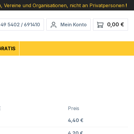
, Vereine und Organisationen, nicht an Privatpersonen
!
0,00 €
Ware
+49 5402 / 691410
Mein Konto
GRATIS
E
Preis
4,40 €
4,20 €