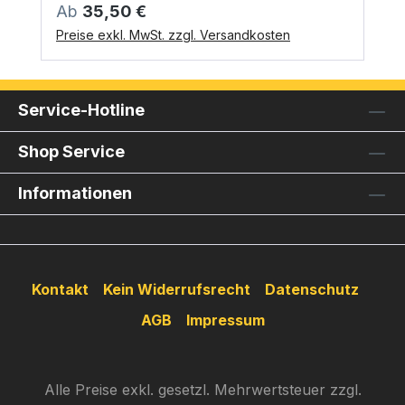
Regulärer Preis:
Ab
35,50 €
Preise exkl. MwSt. zzgl. Versandkosten
Service-Hotline
Shop Service
Informationen
Kontakt
Kein Widerrufsrecht
Datenschutz
AGB
Impressum
Alle Preise exkl. gesetzl. Mehrwertsteuer zzgl.