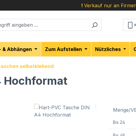
!
Verkauf nur an Firmen
- & Abhängen
Zum Aufstellen
Nützliches
taschen selbstklebend
4 Hochformat
Menge/V
Bis
24
Bis
49