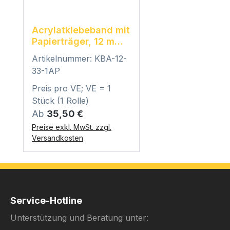
Acrylatklebeband mit
Papierträger, 12 mm x
1 mm
Artikelnummer: KBA-12-
33-1AP
Preis pro VE; VE = 1
Stück (1 Rolle)
Regulärer Preis:
Ab
35,50 €
Preise exkl. MwSt. zzgl.
Versandkosten
Service-Hotline
Unterstützung und Beratung unter: