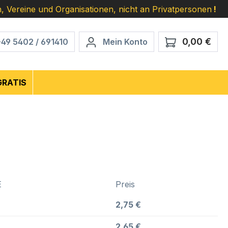
, Vereine und Organisationen, nicht an Privatpersonen
!
0,00 €
Ware
+49 5402 / 691410
Mein Konto
GRATIS
E
Preis
2,75 €
2,65 €