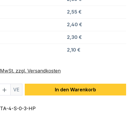
2,55 €
2,40 €
2,30 €
2,10 €
. MwSt. zzgl. Versandkosten
 Anzahl: Gib den gewünschten Wert ein 
VE
In den Warenkorb
TA-4-S-0-3-HP