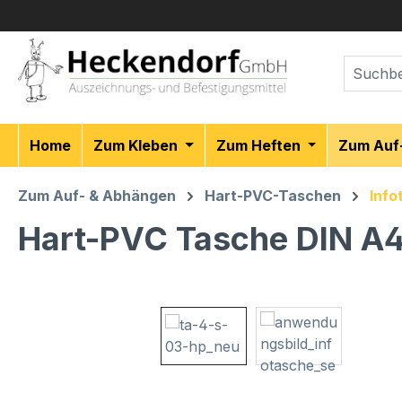
m Hauptinhalt springen
Zur Suche springen
Zur Hauptnavigation springen
Home
Zum Kleben
Zum Heften
Zum Auf
Zum Auf- & Abhängen
Hart-PVC-Taschen
Info
Hart-PVC Tasche DIN A
Bildergalerie überspringen