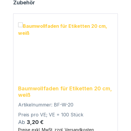
Produktgalerie überspringen
Zubehör
Baumwollfaden für Etiketten 20 cm,
weiß
Artikelnummer: BF-W-20
Preis pro VE; VE = 100 Stück
Regulärer Preis:
Ab
3,20 €
Preise exkl. MwSt. zzgl. Versandkosten