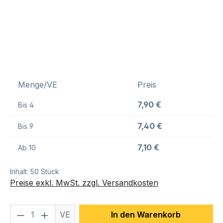
Menge/VE
Preis
7,90 €
Bis
4
7,40 €
Bis
9
7,10 €
Ab
10
Inhalt:
50 Stück
Preise exkl. MwSt. zzgl. Versandkosten
Produkt Anzahl: Gib den gewünschten We
VE
In den Warenkorb