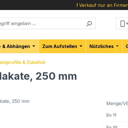
!
Verkauf nur an Firmen
- & Abhängen
Zum Aufstellen
Nützliches
mmprofile & Zubehör
Plakate, 250 mm
Menge/V
Bis
19
Bis
99