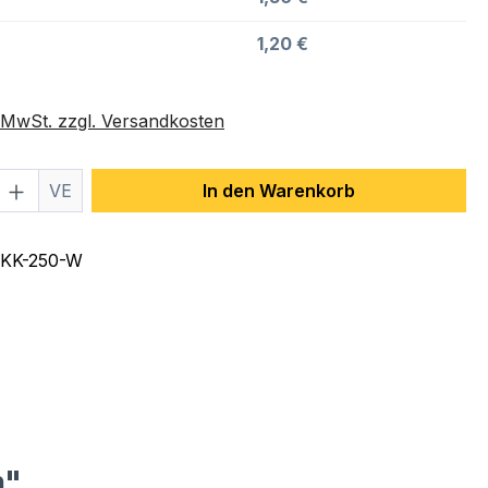
1,20 €
. MwSt. zzgl. Versandkosten
 Anzahl: Gib den gewünschten Wert ein 
VE
In den Warenkorb
KK-250-W
m"