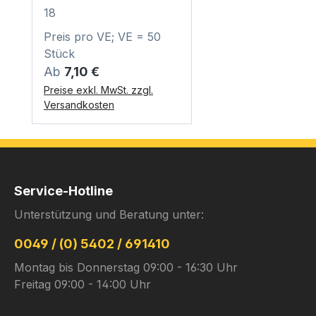
18
Preis pro VE; VE = 50
Stück
Regulärer Preis:
Ab
7,10 €
Preise exkl. MwSt. zzgl.
Versandkosten
Service-Hotline
Unterstützung und Beratung unter:
0049 / (0) 5402 / 691410
Montag bis Donnerstag 09:00 - 16:30 Uhr
Freitag 09:00 - 14:00 Uhr