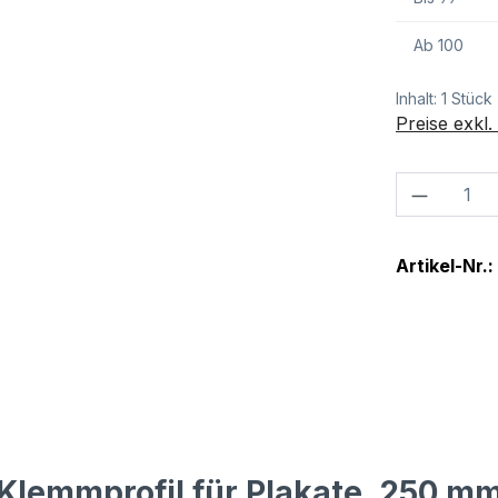
Ab
100
Inhalt:
1 Stück
Preise exkl
Produkt
Artikel-Nr.:
Klemmprofil für Plakate, 250 m