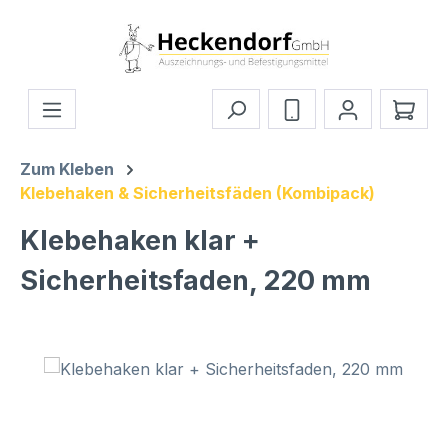
Zum Hauptinhalt springen
Ware
Zum Kleben
Klebehaken & Sicherheitsfäden (Kombipack)
Klebehaken klar +
Sicherheitsfaden, 220 mm
Bildergalerie überspringen