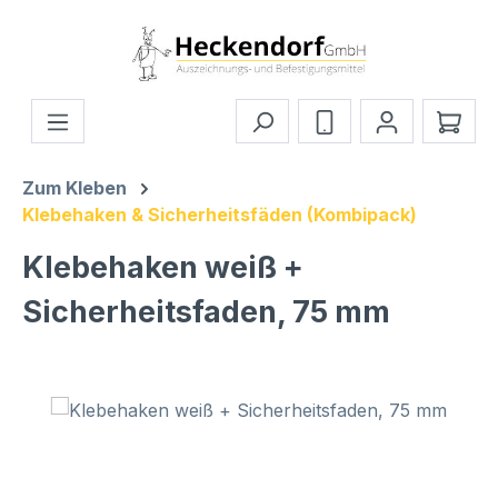
Zum Hauptinhalt springen
Ware
Zum Kleben
Klebehaken & Sicherheitsfäden (Kombipack)
Klebehaken weiß +
Sicherheitsfaden, 75 mm
Bildergalerie überspringen