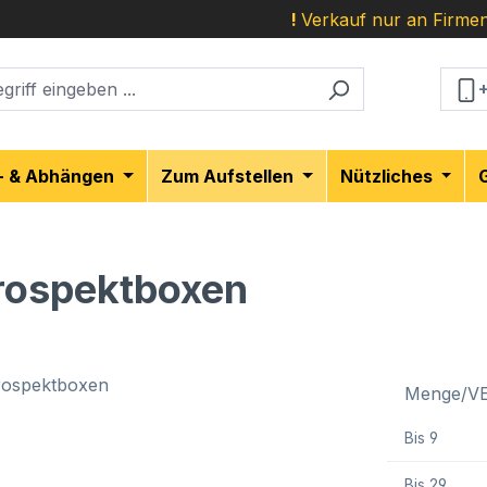
!
Verkauf nur an Firmen
- & Abhängen
Zum Aufstellen
Nützliches
Prospektboxen
Menge/V
Bis
9
Bis
29