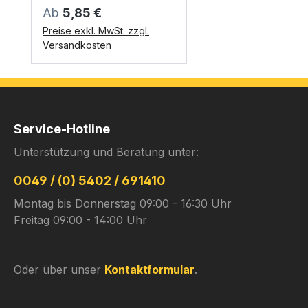
Regulärer Preis:
Ab
5,85 €
Preise exkl. MwSt. zzgl.
Versandkosten
Service-Hotline
Unterstützung und Beratung unter:
0049 / (0) 5402 / 691410
Montag bis Donnerstag 09:00 - 16:30 Uhr
Freitag 09:00 - 14:00 Uhr
Oder über unser
Kontaktformular
.