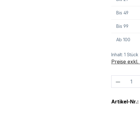
Bis
49
Bis
99
Ab
100
Inhalt:
1 Stück
Preise exkl
Produkt
Artikel-Nr.: