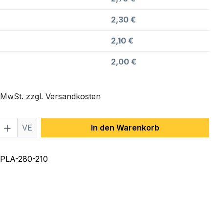
2,30 €
2,10 €
2,00 €
. MwSt. zzgl. Versandkosten
 Anzahl: Gib den gewünschten Wert ein 
VE
In den Warenkorb
PLA-280-210