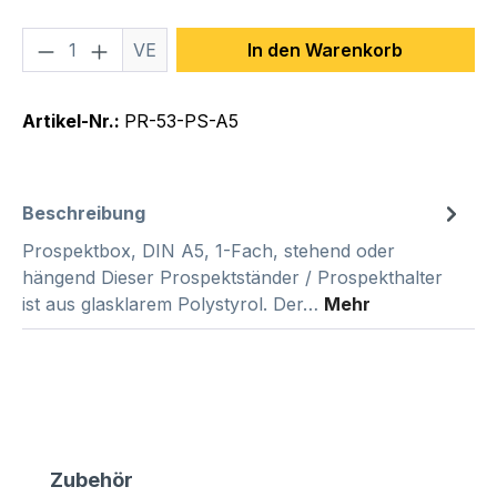
Produkt Anzahl: Gib den gewünschten We
VE
In den Warenkorb
Artikel-Nr.:
PR-53-PS-A5
Beschreibung
Prospektbox, DIN A5, 1-Fach, stehend oder
hängend Dieser Prospektständer / Prospekthalter
ist aus glasklarem Polystyrol. Der…
Mehr
Produktgalerie überspringen
Zubehör