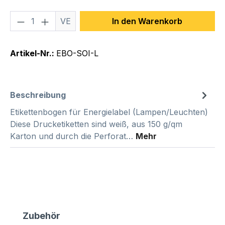
Produkt Anzahl: Gib den gewünschten We
VE
In den Warenkorb
Artikel-Nr.:
EBO-SOI-L
Beschreibung
Etikettenbogen für Energielabel (Lampen/Leuchten)
Diese Drucketiketten sind weiß, aus 150 g/qm
Karton und durch die Perforat…
Mehr
Produktgalerie überspringen
Zubehör