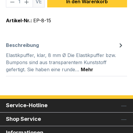
Produkt Anzahl: Gib den gewünschten We
VE
In den Warenkorb
Artikel-Nr.:
EP-8-15
Beschreibung
Elastikpuffer, klar, 8 mm Ø Die Elastikpuffer bzw.
Bumpons sind aus transparentem Kunststoff
gefertigt. Sie haben eine runde…
Mehr
Service-Hotline
Shop Service
Informationen