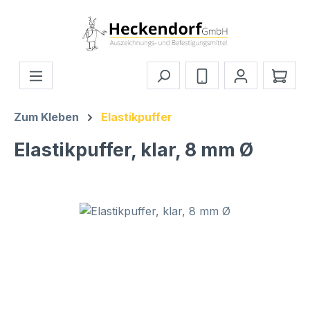
Zum Hauptinhalt springen
Ware
Zum Kleben
Elastikpuffer
Elastikpuffer, klar, 8 mm Ø
Bildergalerie überspringen