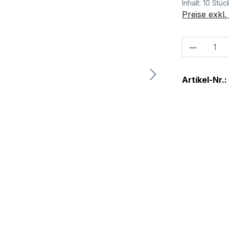
Inhalt:
10 Stüc
Preise exkl
Produkt
Artikel-Nr.: