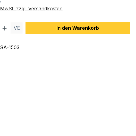
k
. MwSt. zzgl. Versandkosten
 Anzahl: Gib den gewünschten Wert ein 
VE
In den Warenkorb
SA-1503