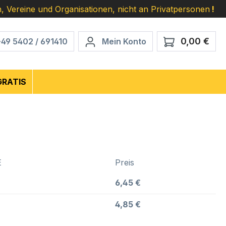
, Vereine und Organisationen, nicht an Privatpersonen
!
0,00 €
Ware
+49 5402 / 691410
Mein Konto
GRATIS
E
Preis
6,45 €
4,85 €