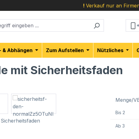
!
Verkauf nur an Firmen
- & Abhängen
Zum Aufstellen
Nützliches
e mit Sicherheitsfaden
Menge/V
Bis
2
Ab
3