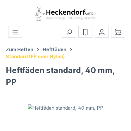
Zum Hauptinhalt springen
Ware
Zum Heften
Heftfäden
Standard (PP oder Nylon)
Heftfäden standard, 40 mm,
PP
Bildergalerie überspringen