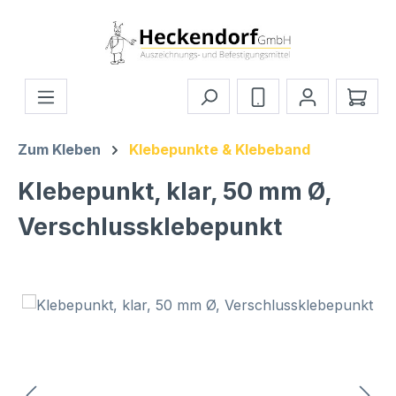
Zum Hauptinhalt springen
Ware
Zum Kleben
Klebepunkte & Klebeband
Klebepunkt, klar, 50 mm Ø,
Verschlussklebepunkt
Bildergalerie überspringen