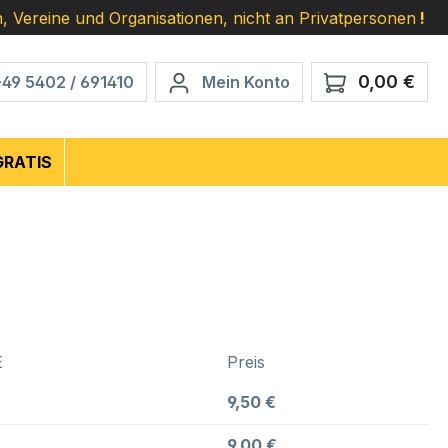
, Vereine und Organisationen, nicht an Privatpersonen
!
0,00 €
Ware
+49 5402 / 691410
Mein Konto
GRATIS
E
Preis
9,50 €
9,00 €