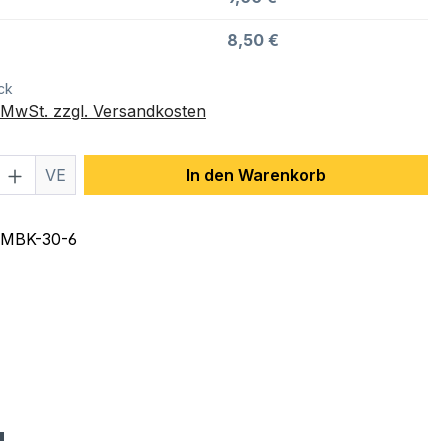
8,50 €
ck
. MwSt. zzgl. Versandkosten
 Anzahl: Gib den gewünschten Wert ein 
VE
In den Warenkorb
MBK-30-6
"