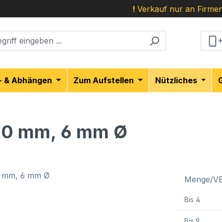
!
Verkauf nur an Firmen
- & Abhängen
Zum Aufstellen
Nützliches
30 mm, 6 mm Ø
Menge/V
Bis
4
Bis
9