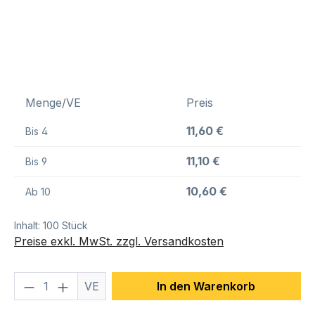
Menge/VE
Preis
11,60 €
Bis
4
11,10 €
Bis
9
10,60 €
Ab
10
Inhalt:
100 Stück
Preise exkl. MwSt. zzgl. Versandkosten
Produkt Anzahl: Gib den gewünschten We
VE
In den Warenkorb