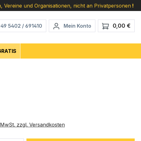
, Vereine und Organisationen, nicht an Privatpersonen
!
0,00 €
Ware
+49 5402 / 691410
Mein Konto
GRATIS
eis:
. MwSt. zzgl. Versandkosten