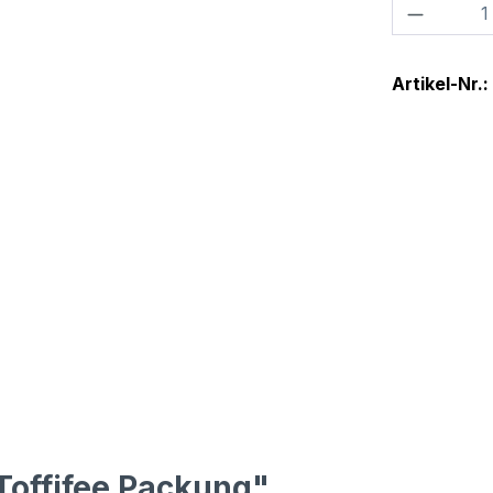
Produkt
Artikel-Nr.:
Toffifee Packung"