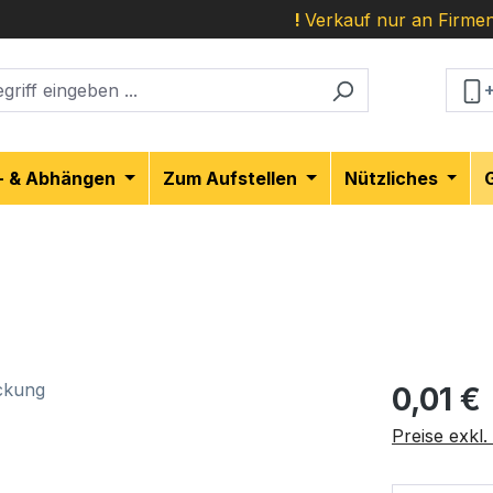
!
Verkauf nur an Firmen
- & Abhängen
Zum Aufstellen
Nützliches
Regulärer Pr
0,01 €
Preise exkl