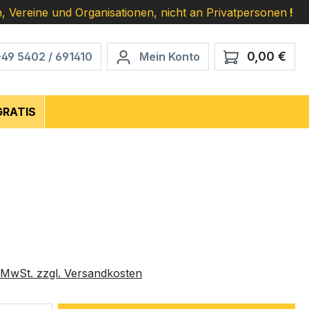
, Vereine und Organisationen, nicht an Privatpersonen
!
0,00 €
Ware
+49 5402 / 691410
Mein Konto
GRATIS
eis:
. MwSt. zzgl. Versandkosten