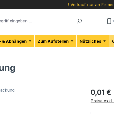
!
Verkauf nur an Firmen
- & Abhängen
Zum Aufstellen
Nützliches
kung
Regulärer Pr
0,01 €
Preise exkl