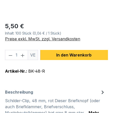
Regulärer Preis:
5,50 €
Inhalt:
100 Stück
(0,06 € / 1 Stück)
Preise exkl. MwSt. zzgl. Versandkosten
Produkt Anzahl: Gib den gewünschten We
VE
In den Warenkorb
Artikel-Nr.:
BK-48-R
Beschreibung
Schilder-Clip, 48 mm, rot Dieser Briefknopf (oder
auch Briefklammer, Briefverschluss,
Mustebeutelklammer) hat eine 8 mm star…
Mehr