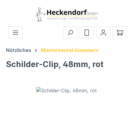
Zum Hauptinhalt springen
Ware
Nützliches
Musterbeutel-klammern
Schilder-Clip, 48mm, rot
Bildergalerie überspringen