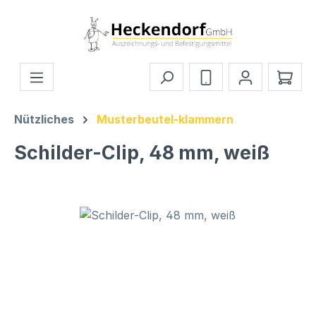
Zum Hauptinhalt springen
Ware
Nützliches
Musterbeutel-klammern
Schilder-Clip, 48 mm, weiß
Bildergalerie überspringen