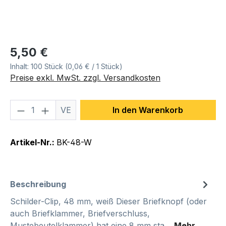
Regulärer Preis:
5,50 €
Inhalt:
100 Stück
(0,06 € / 1 Stück)
Preise exkl. MwSt. zzgl. Versandkosten
Produkt Anzahl: Gib den gewünschten We
VE
In den Warenkorb
Artikel-Nr.:
BK-48-W
Beschreibung
Schilder-Clip, 48 mm, weiß Dieser Briefknopf (oder
auch Briefklammer, Briefverschluss,
Mustebeutelklammer) hat eine 8 mm sta…
Mehr