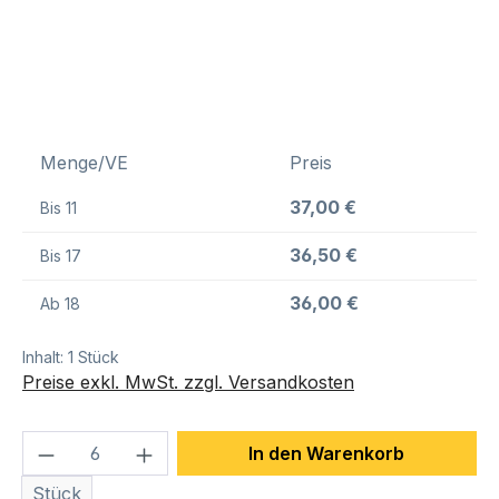
Menge/VE
Preis
37,00 €
Bis
11
36,50 €
Bis
17
36,00 €
Ab
18
Inhalt:
1 Stück
Preise exkl. MwSt. zzgl. Versandkosten
Produkt Anzahl: Gib den gewünschten We
In den Warenkorb
Stück