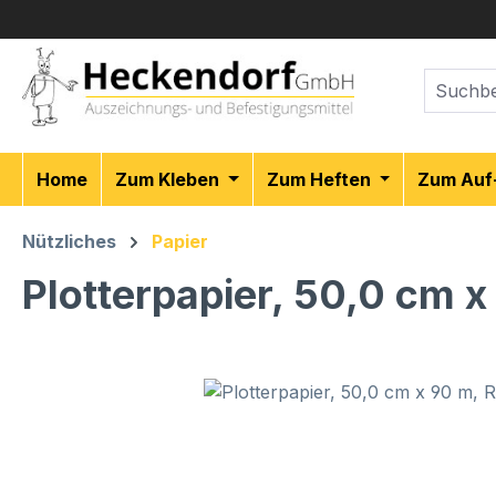
m Hauptinhalt springen
Zur Suche springen
Zur Hauptnavigation springen
Home
Zum Kleben
Zum Heften
Zum Auf
Nützliches
Papier
Plotterpapier, 50,0 cm x
Bildergalerie überspringen