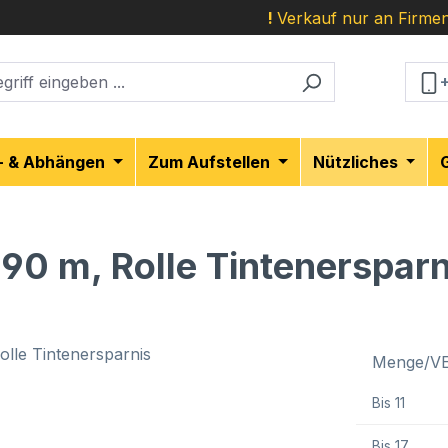
!
Verkauf nur an Firmen
- & Abhängen
Zum Aufstellen
Nützliches
 90 m, Rolle Tintenersparn
Menge/V
Bis
11
Bis
17