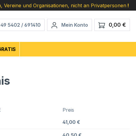
, Vereine und Organisationen, nicht an Privatpersonen
!
0,00 €
Ware
+49 5402 / 691410
Mein Konto
GRATIS
is
E
Preis
41,00 €
40,50 €