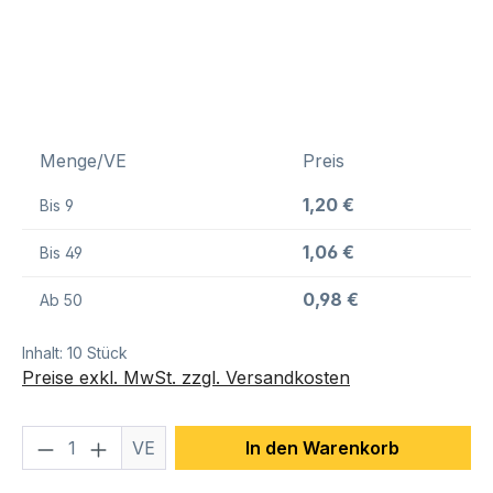
Menge/VE
Preis
1,20 €
Bis
9
1,06 €
Bis
49
0,98 €
Ab
50
Inhalt:
10 Stück
Preise exkl. MwSt. zzgl. Versandkosten
Produkt Anzahl: Gib den gewünschten We
VE
In den Warenkorb