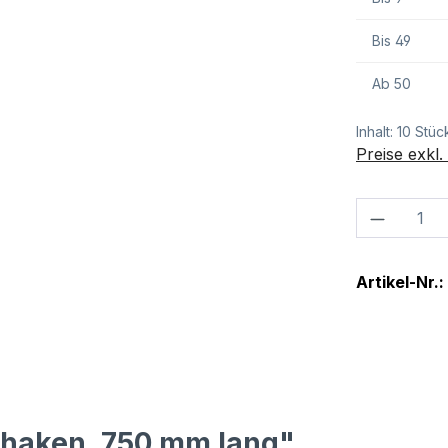
Bis
49
Ab
50
Inhalt:
10 Stüc
Preise exkl
Produkt
Artikel-Nr.:
lhaken, 750 mm lang"