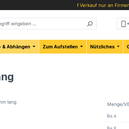
!
Verkauf nur an Firmen
- & Abhängen
Zum Aufstellen
Nützliches
ang
Menge/V
Bis
4
Bis
9