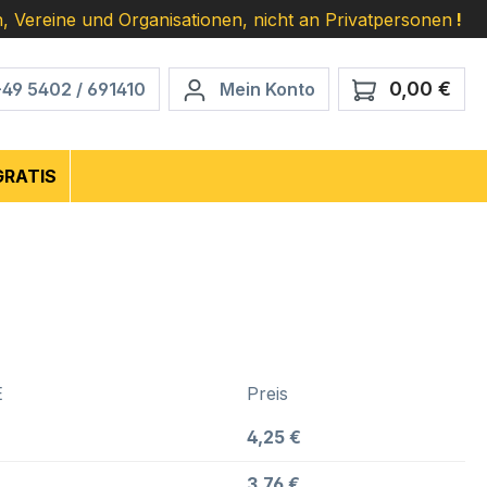
, Vereine und Organisationen, nicht an Privatpersonen
!
0,00 €
Ware
+49 5402 / 691410
Mein Konto
GRATIS
E
Preis
4,25 €
3,76 €