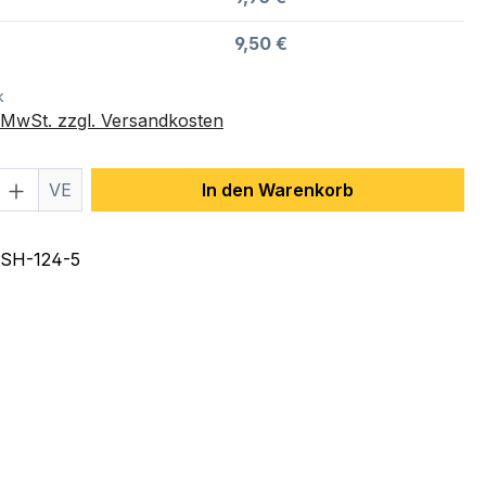
9,50 €
k
. MwSt. zzgl. Versandkosten
 Anzahl: Gib den gewünschten Wert ein 
VE
In den Warenkorb
SH-124-5