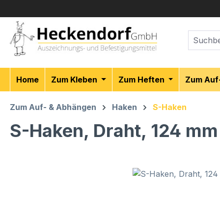
m Hauptinhalt springen
Zur Suche springen
Zur Hauptnavigation springen
Home
Zum Kleben
Zum Heften
Zum Auf
Zum Auf- & Abhängen
Haken
S-Haken
S-Haken, Draht, 124 mm
Bildergalerie überspringen