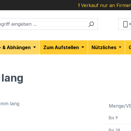
!
Verkauf nur an Firmen
- & Abhängen
Zum Aufstellen
Nützliches
 lang
Menge/V
Bis
9
Bis
29