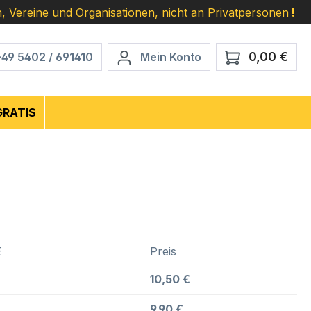
, Vereine und Organisationen, nicht an Privatpersonen
!
0,00 €
Ware
+49 5402 / 691410
Mein Konto
GRATIS
E
Preis
10,50 €
9,90 €