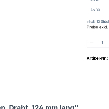
Ab
30
Inhalt:
10 Stüc
Preise exkl
Produkt
Artikel-Nr.:
n, Draht, 124 mm lang"