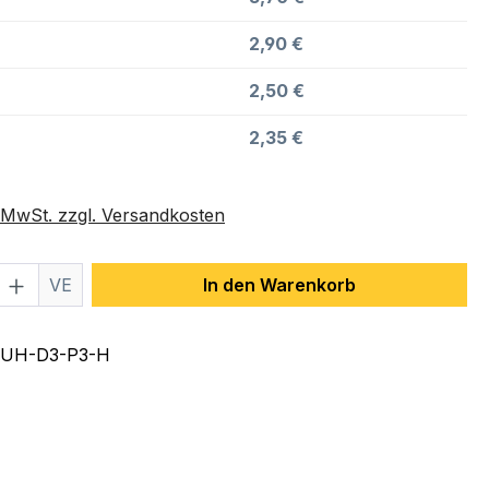
2,90 €
2,50 €
2,35 €
. MwSt. zzgl. Versandkosten
 Anzahl: Gib den gewünschten Wert ein 
VE
In den Warenkorb
UH-D3-P3-H