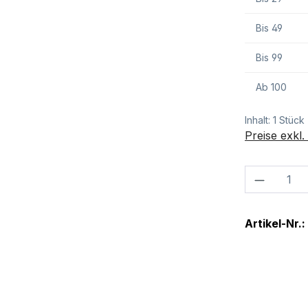
Bis
49
Bis
99
Ab
100
Inhalt:
1 Stück
Preise exkl
Produkt
Artikel-Nr.: