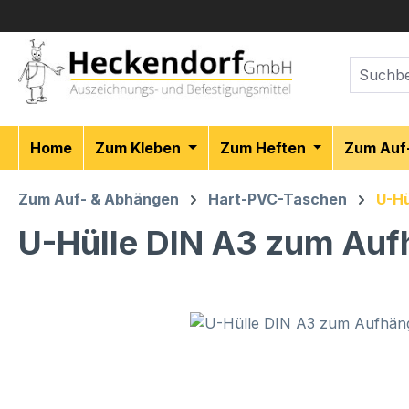
m Hauptinhalt springen
Zur Suche springen
Zur Hauptnavigation springen
Home
Zum Kleben
Zum Heften
Zum Auf
Zum Auf- & Abhängen
Hart-PVC-Taschen
U-Hü
U-Hülle DIN A3 zum Auf
Bildergalerie überspringen