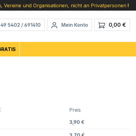
, Vereine und Organisationen, nicht an Privatpersonen
!
0,00 €
Ware
+49 5402 / 691410
Mein Konto
GRATIS
E
Preis
3,90 €
3,70 €