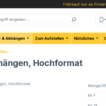
!
Verkauf nur an Firmen
- & Abhängen
Zum Aufstellen
Nützliches
llen
hängen, Hochformat
Menge/V
Bis
9
Bis
29