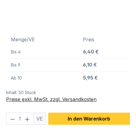
Menge/VE
Preis
6,40 €
Bis
4
6,10 €
Bis
9
5,95 €
Ab
10
Inhalt:
50 Stück
Preise exkl. MwSt. zzgl. Versandkosten
Produkt Anzahl: Gib den gewünschten We
VE
In den Warenkorb