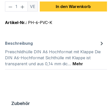
Produkt Anzahl: Gib den gewünschten We
VE
In den Warenkorb
Artikel-Nr.:
PH-6-PVC-K
Beschreibung
Preischildhülle DIN A6 Hochformat mit Klappe Die
DIN A6-Hochformat Sichthülle mit Klappe ist
transparent und aus 0,14 mm dic…
Mehr
Produktgalerie überspringen
Zubehör