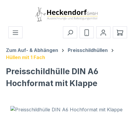
Zum Hauptinhalt springen
Ware
Zum Auf- & Abhängen
Preisschildhüllen
Hüllen mit 1 Fach
Preisschildhülle DIN A6
Hochformat mit Klappe
Bildergalerie überspringen