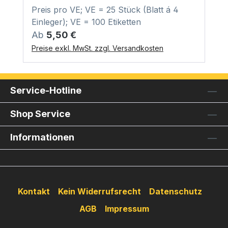
Preis pro VE; VE = 25 Stück (Blatt á 4
Einleger); VE = 100 Etiketten
Regulärer Preis:
Ab
5,50 €
Preise exkl. MwSt. zzgl. Versandkosten
Service-Hotline
Shop Service
Informationen
Kontakt
Kein Widerrufsrecht
Datenschutz
AGB
Impressum