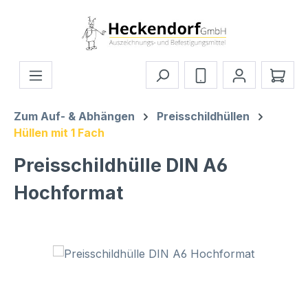
Zum Hauptinhalt springen
Ware
Zum Auf- & Abhängen
Preisschildhüllen
Hüllen mit 1 Fach
Preisschildhülle DIN A6
Hochformat
Bildergalerie überspringen