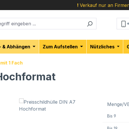
!
Verkauf nur an Firmen
- & Abhängen
Zum Aufstellen
Nützliches
 mit 1 Fach
 Hochformat
Menge/V
Bis
9
Bis
19