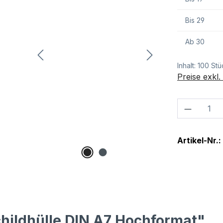
Bis
29
Ab
30
Inhalt:
100 Stü
Preise exkl
Produkt
Artikel-Nr.:
hildhülle DIN A7 Hochformat"