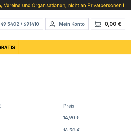
, Vereine und Organisationen, nicht an Privatpersonen
!
0,00 €
Ware
+49 5402 / 691410
Mein Konto
GRATIS
E
Preis
14,90 €
14,50 €