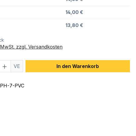
14,00 €
13,80 €
ck
. MwSt. zzgl. Versandkosten
 Anzahl: Gib den gewünschten Wert ein 
VE
In den Warenkorb
PH-7-PVC