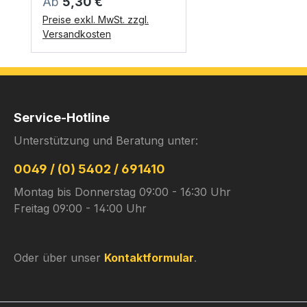
Regulärer Preis:
Ab
5,30 €
Preise exkl. MwSt. zzgl.
Versandkosten
Service-Hotline
Unterstützung und Beratung unter:
0049 / (0) 5402 / 691410
Montag bis Donnerstag 09:00 - 16:30 Uhr
Freitag 09:00 - 14:00 Uhr
Oder über unser
Kontaktformular
.