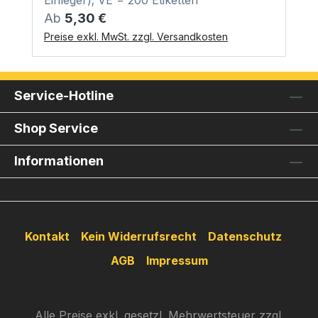
Einleger); VE = 200 Etiketten
Regulärer Preis:
Ab
5,30 €
Preise exkl. MwSt. zzgl. Versandkosten
Service-Hotline
Shop Service
Informationen
Kontakt
Kein Widerrufsrecht
Datenschutz
AGB
Impressum
Alle Preise exkl. gesetzl. Mehrwertsteuer zzgl.