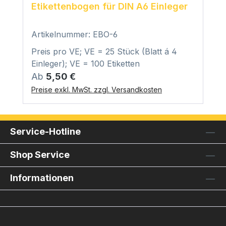
Etikettenbogen für DIN A6 Einleger
Artikelnummer: EBO-6
Preis pro VE; VE = 25 Stück (Blatt á 4
Einleger); VE = 100 Etiketten
Regulärer Preis:
Ab
5,50 €
Preise exkl. MwSt. zzgl. Versandkosten
Service-Hotline
Shop Service
Informationen