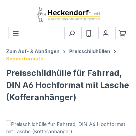
Zum Hauptinhalt springen
Ware
Zum Auf- & Abhängen
Preisschildhüllen
Sonderformate
Preisschildhülle für Fahrrad,
DIN A6 Hochformat mit Lasche
(Kofferanhänger)
Bildergalerie überspringen